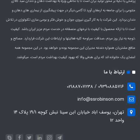
پزشکی با تکیه بر محور تولید برآن است تا با نگاهی ویژه به بهداشت دهان و دندان سبد کالای
متنوعی را برای جامعه به ارمغان آورد تا گامی دیگر در جهت پیشگیری از بیماری های دهان و
دندان بردارد. این شرکت با به کار گیری نیروی جوان و خوش فکر و بومی سازی تکنولوژی در تلاش
است تا با ارائه محصول با کیفیت با نرخهای منصفانه در خدمت مردم عزیز ایران باشد. کیفیت
،توجه به نیاز روز مردم ،صداقت سرلوحه کلیه فعالیتها و ارتباطات این شرکت قراردارد. مصالح و
منافع مشتریان همواره دغدغه مدیران این مجموعه بوده و خواهد بود. در این مجموعه همه
اعضای یک خانواده اند که برای هدفی والا که بهبود کیفیت بهداشت مردم است، میکوشند.
ارتباط با ما
09390885716 / 02188707238
info@ssrobinson.com
تهران، یوسف اباد خیابان ابن سینا نبش کوچه 19/1 پلاک 14
واحد 12