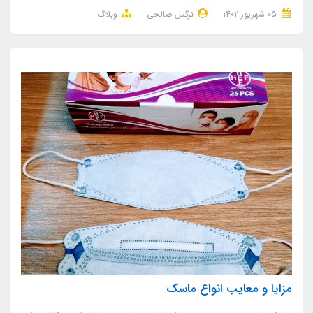
05 شهریور 1402
نرگس صالحی
وبلاگ
مزایا و معایب انواع ماسک