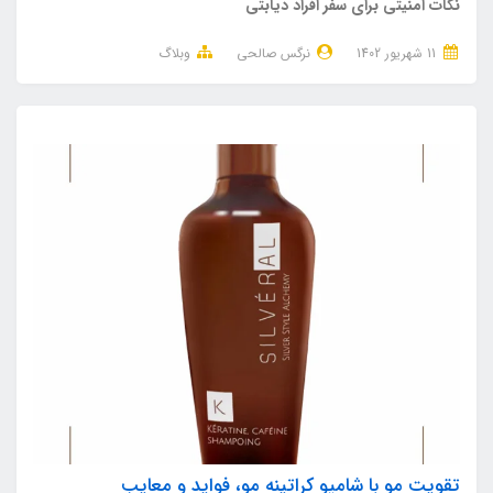
نکات امنیتی برای سفر افراد دیابتی
11 شهریور 1402
نرگس صالحی
وبلاگ
تقویت مو با شامپو کراتینه مو، فواید و معایب