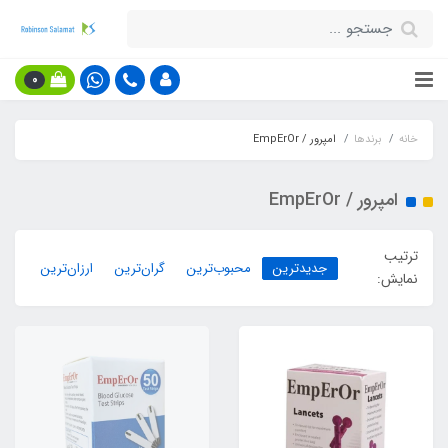
0
خانه
برندها
امپرور / EmpErOr
امپرور / EmpErOr
ترتیب
جدیدترین
محبوب‌ترین
گران‌ترین
ارزان‌ترین
نمایش: