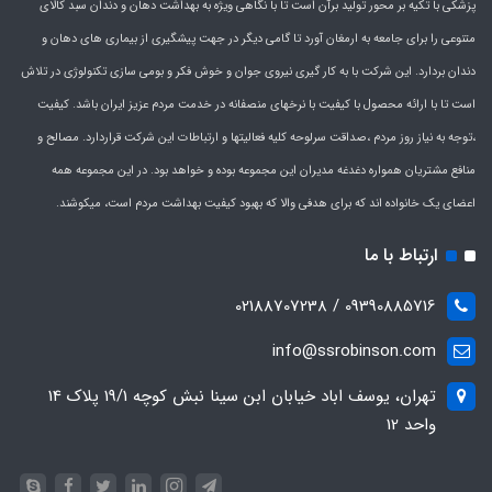
پزشکی با تکیه بر محور تولید برآن است تا با نگاهی ویژه به بهداشت دهان و دندان سبد کالای
متنوعی را برای جامعه به ارمغان آورد تا گامی دیگر در جهت پیشگیری از بیماری های دهان و
دندان بردارد. این شرکت با به کار گیری نیروی جوان و خوش فکر و بومی سازی تکنولوژی در تلاش
است تا با ارائه محصول با کیفیت با نرخهای منصفانه در خدمت مردم عزیز ایران باشد. کیفیت
،توجه به نیاز روز مردم ،صداقت سرلوحه کلیه فعالیتها و ارتباطات این شرکت قراردارد. مصالح و
منافع مشتریان همواره دغدغه مدیران این مجموعه بوده و خواهد بود. در این مجموعه همه
اعضای یک خانواده اند که برای هدفی والا که بهبود کیفیت بهداشت مردم است، میکوشند.
ارتباط با ما
09390885716 / 02188707238
info@ssrobinson.com
تهران، یوسف اباد خیابان ابن سینا نبش کوچه 19/1 پلاک 14
واحد 12