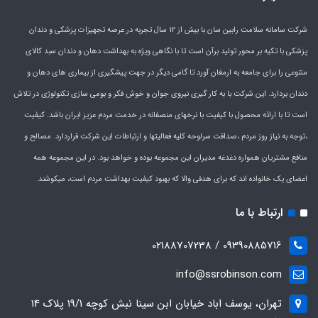
شرکت سامانه سلامت رابین سان با بیش از 12 سال تجربه در عرصه تجهیزات پزشکی و دندان
پزشکی با تکیه بر محور تولید برآن است تا با نگاهی ویژه به بهداشت دهان و دندان سبد کالای
متنوعی را برای جامعه به ارمغان آورد تا گامی دیگر در جهت پیشگیری از بیماری های دهان و
دندان بردارد. این شرکت با به کار گیری نیروی جوان و خوش فکر و بومی سازی تکنولوژی در تلاش
است تا با ارائه محصول با کیفیت با نرخهای منصفانه در خدمت مردم عزیز ایران باشد. کیفیت
،توجه به نیاز روز مردم ،صداقت سرلوحه کلیه فعالیتها و ارتباطات این شرکت قراردارد. مصالح و
منافع مشتریان همواره دغدغه مدیران این مجموعه بوده و خواهد بود. در این مجموعه همه
اعضای یک خانواده اند که برای هدفی والا که بهبود کیفیت بهداشت مردم است، میکوشند.
ارتباط با ما
09390885716 / 02188707238
info@ssrobinson.com
تهران، یوسف اباد خیابان ابن سینا نبش کوچه 19/1 پلاک 14