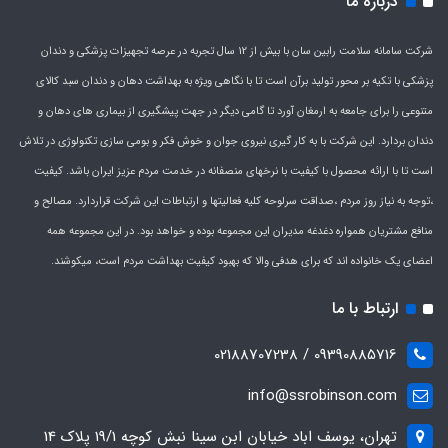
درباره ما
شرکت سامانه سلامت رابین سان با بیش از 12 سال تجربه در عرصه تجهیزات پزشکی و دندان
پزشکی با تکیه بر محور تولید برآن است تا با نگاهی ویژه به بهداشت دهان و دندان سبد کالای
متنوعی را برای جامعه به ارمغان آورد تا گامی دیگر در جهت پیشگیری از بیماری های دهان و
دندان بردارد. این شرکت با به کار گیری نیروی جوان و خوش فکر و بومی سازی تکنولوژی در تلاش
است تا با ارائه محصول با کیفیت با نرخهای منصفانه در خدمت مردم عزیز ایران باشد. کیفیت
،توجه به نیاز روز مردم ،صداقت سرلوحه کلیه فعالیتها و ارتباطات این شرکت قراردارد. مصالح و
منافع مشتریان همواره دغدغه مدیران این مجموعه بوده و خواهد بود. در این مجموعه همه
اعضای یک خانواده اند که برای هدفی والا که بهبود کیفیت بهداشت مردم است، میکوشند.
ارتباط با ما
09390885716 / 02188707238
info@ssrobinson.com
تهران، یوسف اباد خیابان ابن سینا نبش کوچه 19/1 پلاک 14