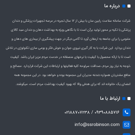
درباره ما
شرکت سامانه سلامت رابین سان با بیش از 12 سال تجربه در عرصه تجهیزات پزشکی و دندان
پزشکی با تکیه بر محور تولید برآن است تا با نگاهی ویژه به بهداشت دهان و دندان سبد کالای
متنوعی را برای جامعه به ارمغان آورد تا گامی دیگر در جهت پیشگیری از بیماری های دهان و
دندان بردارد. این شرکت با به کار گیری نیروی جوان و خوش فکر و بومی سازی تکنولوژی در تلاش
است تا با ارائه محصول با کیفیت با نرخهای منصفانه در خدمت مردم عزیز ایران باشد. کیفیت
،توجه به نیاز روز مردم ،صداقت سرلوحه کلیه فعالیتها و ارتباطات این شرکت قراردارد. مصالح و
منافع مشتریان همواره دغدغه مدیران این مجموعه بوده و خواهد بود. در این مجموعه همه
اعضای یک خانواده اند که برای هدفی والا که بهبود کیفیت بهداشت مردم است، میکوشند.
ارتباط با ما
09390885716 / 02188707238
info@ssrobinson.com