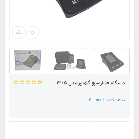
دستگاه فشارسنج گلامور مدل 1305
دسته :
گلامور / Glamor