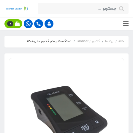
0
خانه
برندها
گلامور / Glamor
دستگاه فشارسنج گلامور مدل 1305