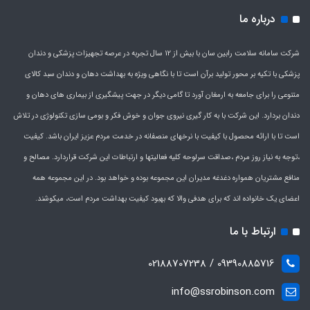
درباره ما
شرکت سامانه سلامت رابین سان با بیش از 12 سال تجربه در عرصه تجهیزات پزشکی و دندان
پزشکی با تکیه بر محور تولید برآن است تا با نگاهی ویژه به بهداشت دهان و دندان سبد کالای
متنوعی را برای جامعه به ارمغان آورد تا گامی دیگر در جهت پیشگیری از بیماری های دهان و
دندان بردارد. این شرکت با به کار گیری نیروی جوان و خوش فکر و بومی سازی تکنولوژی در تلاش
است تا با ارائه محصول با کیفیت با نرخهای منصفانه در خدمت مردم عزیز ایران باشد. کیفیت
،توجه به نیاز روز مردم ،صداقت سرلوحه کلیه فعالیتها و ارتباطات این شرکت قراردارد. مصالح و
منافع مشتریان همواره دغدغه مدیران این مجموعه بوده و خواهد بود. در این مجموعه همه
اعضای یک خانواده اند که برای هدفی والا که بهبود کیفیت بهداشت مردم است، میکوشند.
ارتباط با ما
09390885716 / 02188707238
info@ssrobinson.com