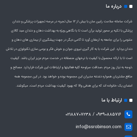
درباره ما
شرکت سامانه سلامت رابین سان با بیش از 12 سال تجربه در عرصه تجهیزات پزشکی و دندان
پزشکی با تکیه بر محور تولید برآن است تا با نگاهی ویژه به بهداشت دهان و دندان سبد کالای
متنوعی را برای جامعه به ارمغان آورد تا گامی دیگر در جهت پیشگیری از بیماری های دهان و
دندان بردارد. این شرکت با به کار گیری نیروی جوان و خوش فکر و بومی سازی تکنولوژی در تلاش
است تا با ارائه محصول با کیفیت با نرخهای منصفانه در خدمت مردم عزیز ایران باشد. کیفیت
،توجه به نیاز روز مردم ،صداقت سرلوحه کلیه فعالیتها و ارتباطات این شرکت قراردارد. مصالح و
منافع مشتریان همواره دغدغه مدیران این مجموعه بوده و خواهد بود. در این مجموعه همه
اعضای یک خانواده اند که برای هدفی والا که بهبود کیفیت بهداشت مردم است، میکوشند.
ارتباط با ما
09390885716 / 02188707238
info@ssrobinson.com