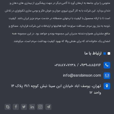
متنوعی را برای جامعه به ارمغان آورد تا گامی دیگر در جهت پیشگیری از بیماری های دهان و
دندان بردارد. این شرکت با به کار گیری نیروی جوان و خوش فکر و بومی سازی تکنولوژی در تلاش
است تا با ارائه محصول با کیفیت با نرخهای منصفانه در خدمت مردم عزیز ایران باشد. کیفیت
،توجه به نیاز روز مردم ،صداقت سرلوحه کلیه فعالیتها و ارتباطات این شرکت قراردارد. مصالح و
منافع مشتریان همواره دغدغه مدیران این مجموعه بوده و خواهد بود. در این مجموعه همه
اعضای یک خانواده اند که برای هدفی والا که بهبود کیفیت بهداشت مردم است، میکوشند.
ارتباط با ما
09390885716 / 02188707238
info@ssrobinson.com
تهران، یوسف اباد خیابان ابن سینا نبش کوچه 19/1 پلاک 14
واحد 12