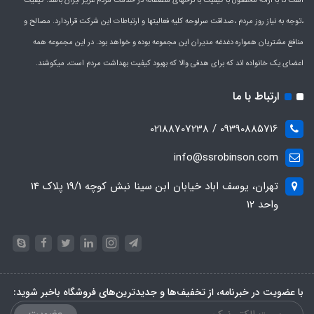
است تا با ارائه محصول با کیفیت با نرخهای منصفانه در خدمت مردم عزیز ایران باشد. کیفیت
،توجه به نیاز روز مردم ،صداقت سرلوحه کلیه فعالیتها و ارتباطات این شرکت قراردارد. مصالح و
منافع مشتریان همواره دغدغه مدیران این مجموعه بوده و خواهد بود. در این مجموعه همه
اعضای یک خانواده اند که برای هدفی والا که بهبود کیفیت بهداشت مردم است، میکوشند.
ارتباط با ما
09390885716 / 02188707238
info@ssrobinson.com
تهران، یوسف اباد خیابان ابن سینا نبش کوچه 19/1 پلاک 14
واحد 12
با عضویت در خبرنامه، از تخفیف‌ها و جدیدترین‌های فروشگاه باخبر شوید: