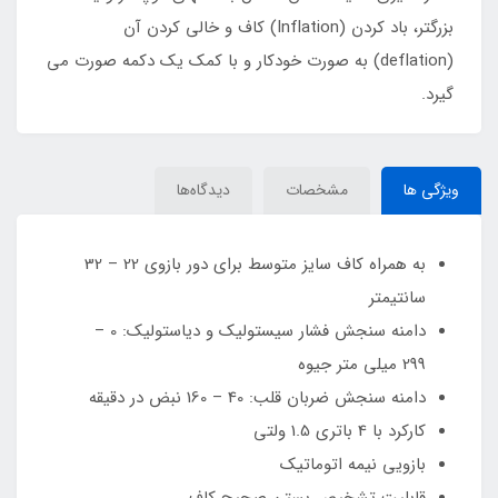
بزرگتر، باد کردن (Inflation) کاف و خالی کردن آن
(deflation) به صورت خودکار و با کمک یک دکمه صورت می
گیرد.
ویژگی ها
مشخصات
دیدگاه‌ها
به همراه کاف سایز متوسط برای دور بازوی 22 – 32
سانتیمتر
دامنه سنجش فشار سیستولیک و دیاستولیک: 0 –
299 میلی متر جیوه
دامنه سنجش ضربان قلب: 40 – 160 نبض در دقیقه
کارکرد با 4 باتری 1.5 ولتی
بازویی نیمه اتوماتیک
قابلیت تشخیص بستن صحیح کاف