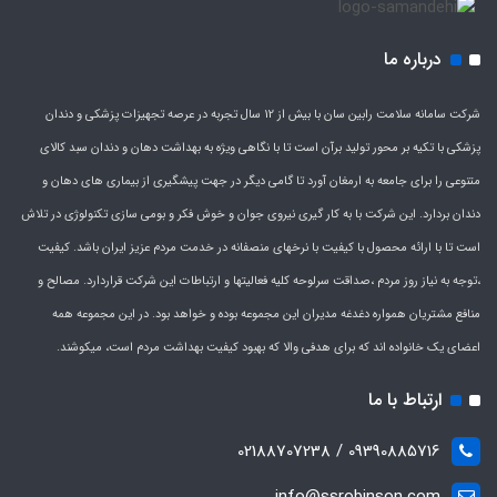
درباره ما
شرکت سامانه سلامت رابین سان با بیش از 12 سال تجربه در عرصه تجهیزات پزشکی و دندان
پزشکی با تکیه بر محور تولید برآن است تا با نگاهی ویژه به بهداشت دهان و دندان سبد کالای
متنوعی را برای جامعه به ارمغان آورد تا گامی دیگر در جهت پیشگیری از بیماری های دهان و
دندان بردارد. این شرکت با به کار گیری نیروی جوان و خوش فکر و بومی سازی تکنولوژی در تلاش
است تا با ارائه محصول با کیفیت با نرخهای منصفانه در خدمت مردم عزیز ایران باشد. کیفیت
،توجه به نیاز روز مردم ،صداقت سرلوحه کلیه فعالیتها و ارتباطات این شرکت قراردارد. مصالح و
منافع مشتریان همواره دغدغه مدیران این مجموعه بوده و خواهد بود. در این مجموعه همه
اعضای یک خانواده اند که برای هدفی والا که بهبود کیفیت بهداشت مردم است، میکوشند.
ارتباط با ما
09390885716 / 02188707238