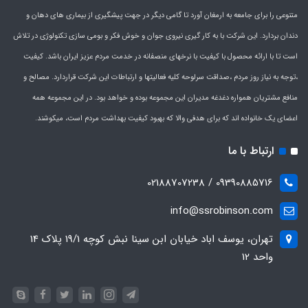
متنوعی را برای جامعه به ارمغان آورد تا گامی دیگر در جهت پیشگیری از بیماری های دهان و
دندان بردارد. این شرکت با به کار گیری نیروی جوان و خوش فکر و بومی سازی تکنولوژی در تلاش
است تا با ارائه محصول با کیفیت با نرخهای منصفانه در خدمت مردم عزیز ایران باشد. کیفیت
،توجه به نیاز روز مردم ،صداقت سرلوحه کلیه فعالیتها و ارتباطات این شرکت قراردارد. مصالح و
منافع مشتریان همواره دغدغه مدیران این مجموعه بوده و خواهد بود. در این مجموعه همه
اعضای یک خانواده اند که برای هدفی والا که بهبود کیفیت بهداشت مردم است، میکوشند.
ارتباط با ما
09390885716 / 02188707238
info@ssrobinson.com
تهران، یوسف اباد خیابان ابن سینا نبش کوچه 19/1 پلاک 14
واحد 12